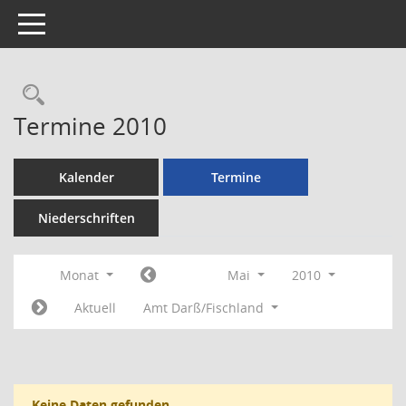
Toggle navigation
Rechercheauswahl
Termine 2010
Kalender
Termine
Niederschriften
Monat
Mai
2010
Aktuell
Amt Darß/Fischland
Keine Daten gefunden.