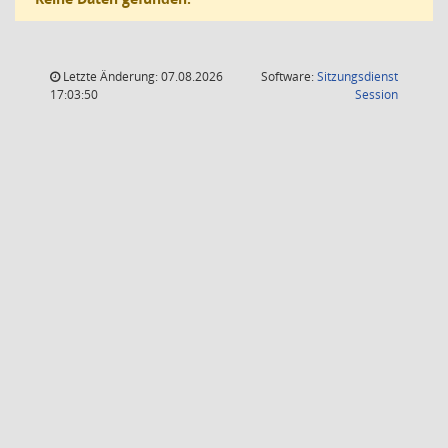
Letzte Änderung: 07.08.2026
Software:
Sitzungsdienst
(Wird in
17:03:50
Session