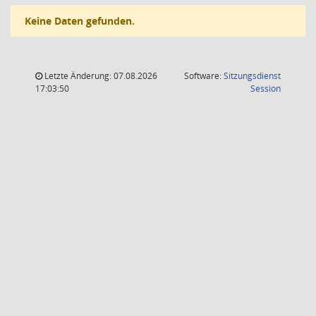
Keine Daten gefunden.
Letzte Änderung: 07.08.2026
Software:
Sitzungsdienst
(Wird in
17:03:50
Session