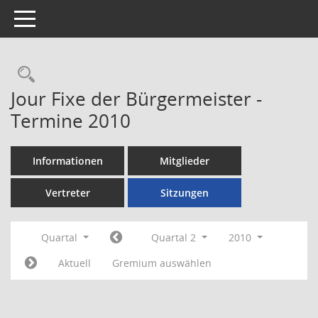
Toggle navigation
Rechercheauswahl
Jour Fixe der Bürgermeister -
Termine 2010
Informationen
Mitglieder
Vertreter
Sitzungen
Quartal
Quartal 2
2010
Aktuell
Gremium auswählen