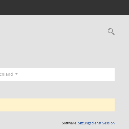
Rec
schland
(Wird in
Software:
Sitzungsdienst
Session