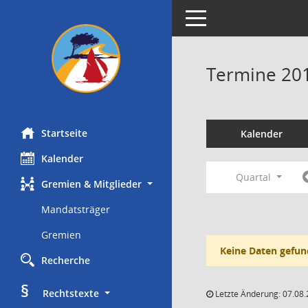
Toggle navigation
Termine 20
Startseite
Kalender
Kalender
Quartal
Gremien & Mitglieder
Mandatsträger
Gremien
Keine Daten gefun
Recherche
§
     Rechtstexte
Letzte Änderung: 07.08.