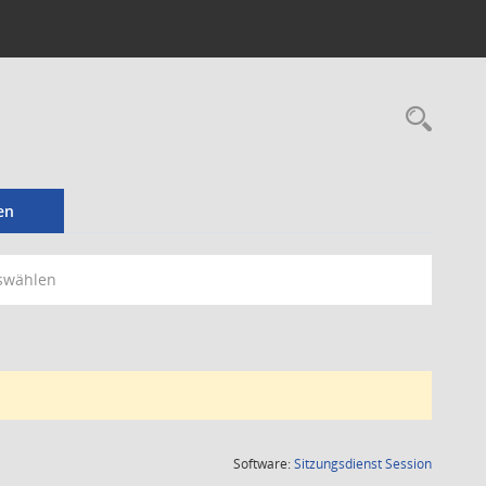
Rec
en
swählen
(Wird in
Software:
Sitzungsdienst
Session