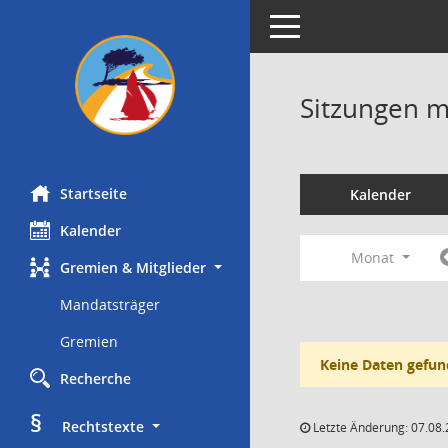
Toggle navigation
Sitzungen mi
Startseite
Kalender
Kalender
Monat
Gremien & Mitglieder
Mandatsträger
Gremien
Keine Daten gefun
Recherche
§
     Rechtstexte
Letzte Änderung: 07.08.