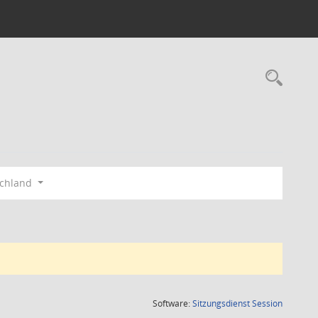
Rec
schland
(Wird in
Software:
Sitzungsdienst
Session