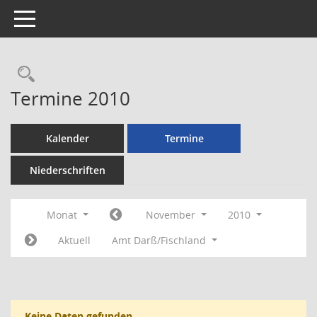
Toggle navigation
Rechercheauswahl
Termine 2010
Kalender
Termine
Niederschriften
Monat
November
2010
Aktuell
Amt Darß/Fischland
Keine Daten gefunden.