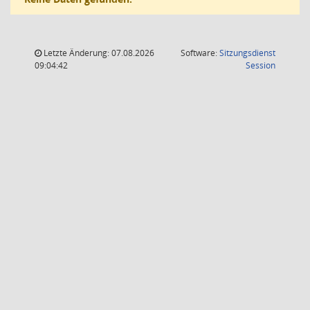
Letzte Änderung: 07.08.2026
Software:
Sitzungsdienst
(Wird in
09:04:42
Session