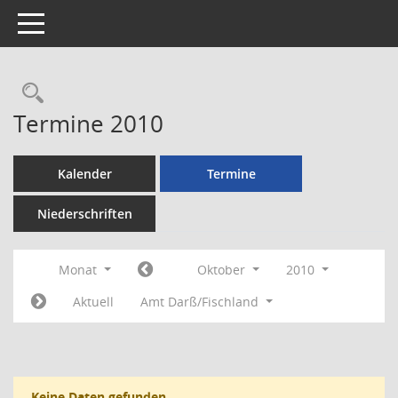
Toggle navigation
Rechercheauswahl
Termine 2010
Kalender
Termine
Niederschriften
Monat
Oktober
2010
Aktuell
Amt Darß/Fischland
Keine Daten gefunden.