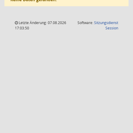
Letzte Änderung: 07.08.2026
Software:
Sitzungsdienst
(Wird in
17:03:50
Session