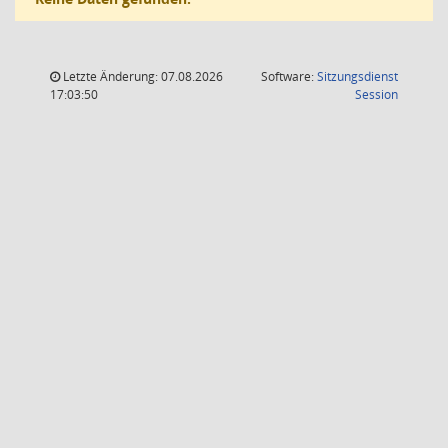
Letzte Änderung: 07.08.2026
Software:
Sitzungsdienst
(Wird in
17:03:50
Session