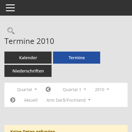
Toggle navigation
Rechercheauswahl
Termine 2010
Kalender
Termine
Niederschriften
Quartal
Quartal 1
2010
Aktuell
Amt Darß/Fischland
Keine Daten gefunden.