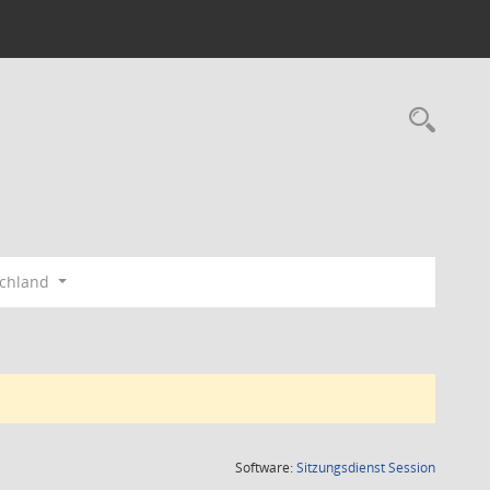
Rec
schland
(Wird in
Software:
Sitzungsdienst
Session