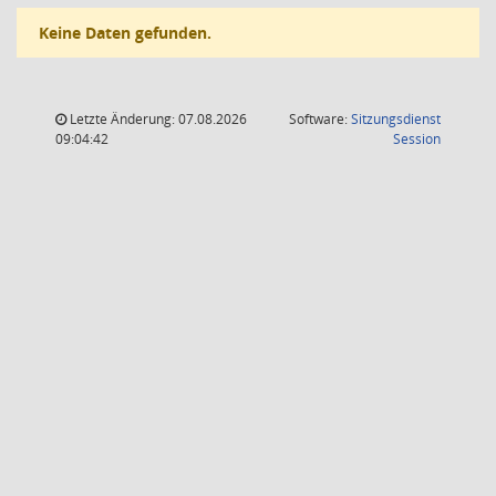
Keine Daten gefunden.
Letzte Änderung: 07.08.2026
Software:
Sitzungsdienst
(Wird in
09:04:42
Session