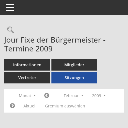
Toggle navigation
Rechercheauswahl
Jour Fixe der Bürgermeister -
Termine 2009
Informationen
Mitglieder
Vertreter
Sitzungen
Monat
Februar
2009
Aktuell
Gremium auswählen