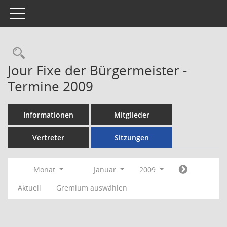
Toggle navigation
Rechercheauswahl
Jour Fixe der Bürgermeister -
Termine 2009
Informationen
Mitglieder
Vertreter
Sitzungen
Monat
Januar
2009
Aktuell
Gremium auswählen