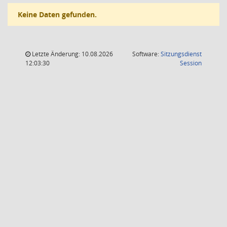
Keine Daten gefunden.
Letzte Änderung: 10.08.2026
Software:
Sitzungsdienst
(Wird in
12:03:30
Session