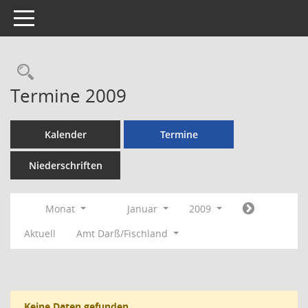
Toggle navigation
Rechercheauswahl
Termine 2009
Kalender
Termine
Niederschriften
Monat
Januar
2009
Aktuell
Amt Darß/Fischland
Keine Daten gefunden.