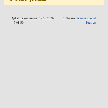
Letzte Änderung: 07.08.2026
Software:
Sitzungsdienst
(Wird in
17:03:50
Session