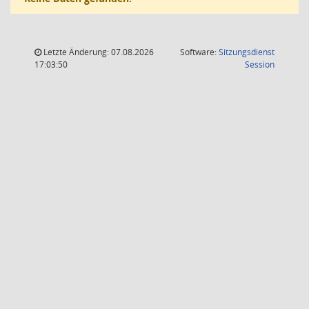
Letzte Änderung: 07.08.2026
Software:
Sitzungsdienst
(Wird in
17:03:50
Session