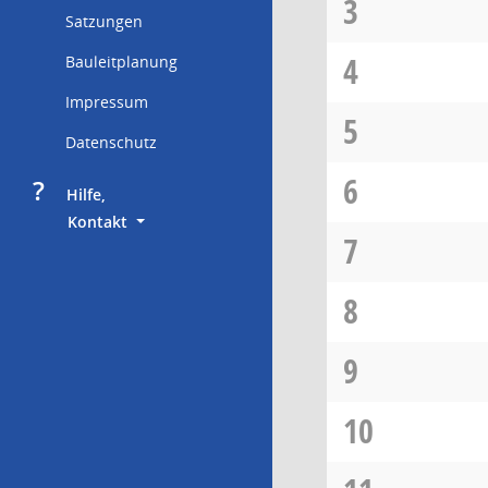
3
Satzungen
4
Bauleitplanung
Impressum
5
Datenschutz
6
?
     Hilfe,
        Kontakt
7
8
9
10