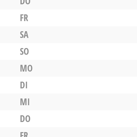
DO
FR
SA
SO
MO
DI
MI
DO
FR