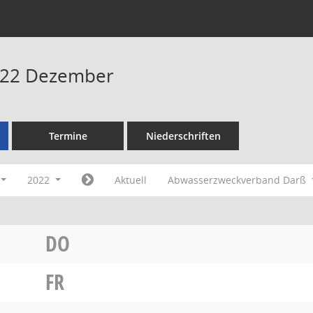
022 Dezember
Termine
Niederschriften
2022
Aktuell
Abwasserzweckverband Darß
DO
FR