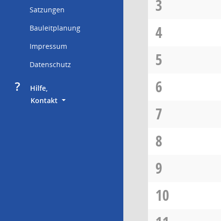
3
Satzungen
4
Bauleitplanung
Impressum
5
Datenschutz
6
?
     Hilfe,
        Kontakt
7
8
9
10