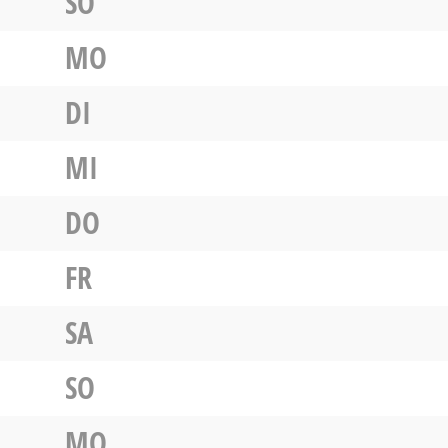
SO
MO
DI
MI
DO
FR
SA
SO
MO