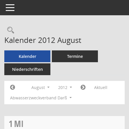
Toggle navigation
Rechercheauswahl
Kalender 2012 August
Kalender
Termine
Niederschriften
August
2012
Aktuell
Abwasserzweckverband Darß
1
MI