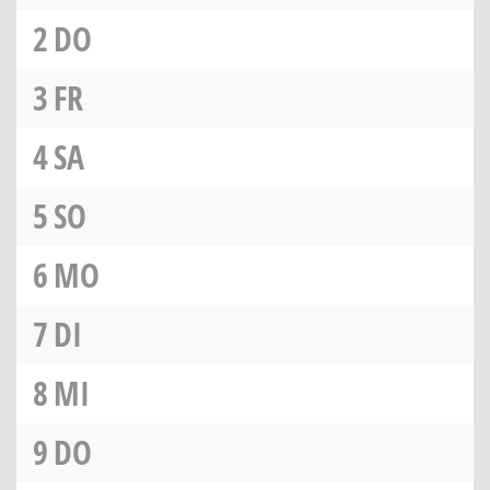
2
DO
3
FR
4
SA
5
SO
6
MO
7
DI
8
MI
9
DO