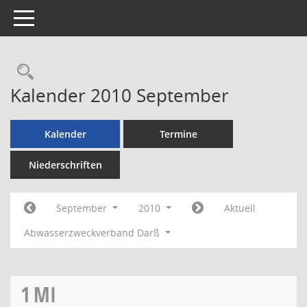
Toggle navigation
Rechercheauswahl
Kalender 2010 September
Kalender
Termine
Niederschriften
September
2010
Aktuell
Abwasserzweckverband Darß
1
MI