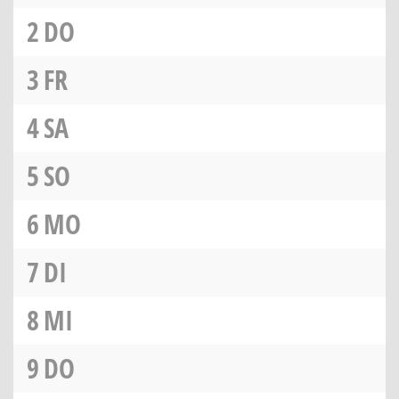
2
DO
3
FR
4
SA
5
SO
6
MO
7
DI
8
MI
9
DO