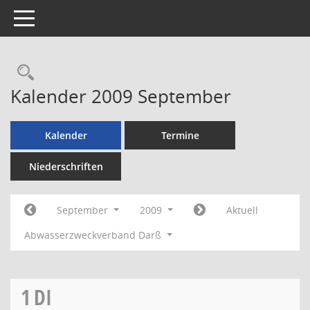
Toggle navigation
Rechercheauswahl
Kalender 2009 September
Kalender
Termine
Niederschriften
September
2009
Aktuell
Abwasserzweckverband Darß
1
DI