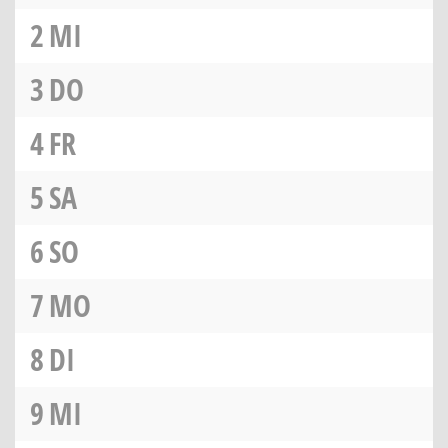
2
MI
3
DO
4
FR
5
SA
6
SO
7
MO
8
DI
9
MI