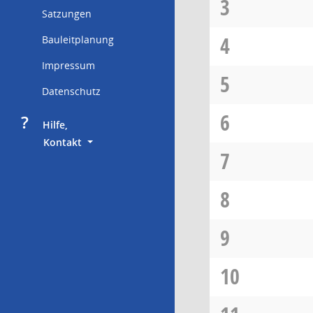
3
Satzungen
4
Bauleitplanung
Impressum
5
Datenschutz
6
?
     Hilfe,
        Kontakt
7
8
9
10