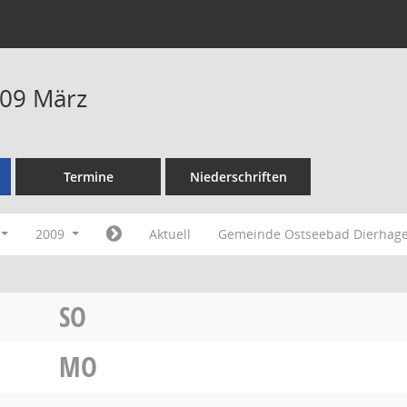
009 März
Termine
Niederschriften
2009
Aktuell
Gemeinde Ostseebad Dierhag
SO
MO