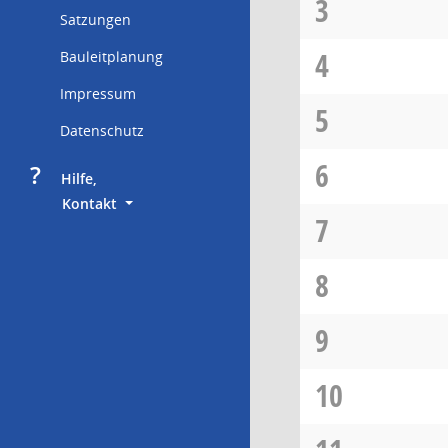
3
Satzungen
4
Bauleitplanung
Impressum
5
Datenschutz
6
?
     Hilfe,
        Kontakt
7
8
9
10