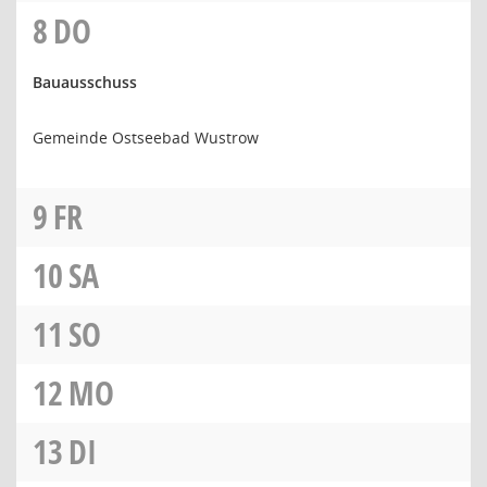
8
DO
Bauausschuss
Gemeinde Ostseebad Wustrow
9
FR
10
SA
11
SO
12
MO
13
DI