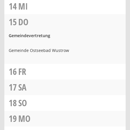
14
MI
15
DO
Gemeindevertretung
Gemeinde Ostseebad Wustrow
16
FR
17
SA
18
SO
19
MO