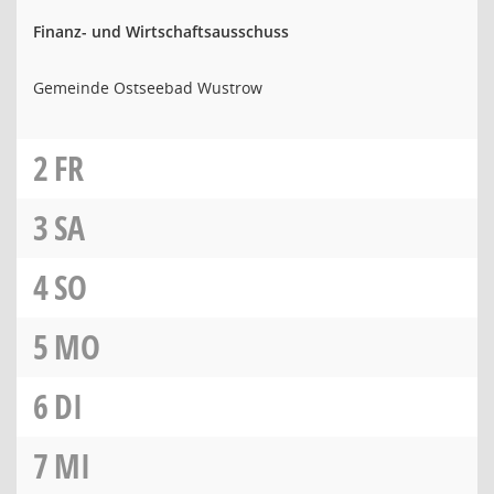
Finanz- und Wirtschaftsausschuss
Gemeinde Ostseebad Wustrow
2
FR
3
SA
4
SO
5
MO
6
DI
7
MI