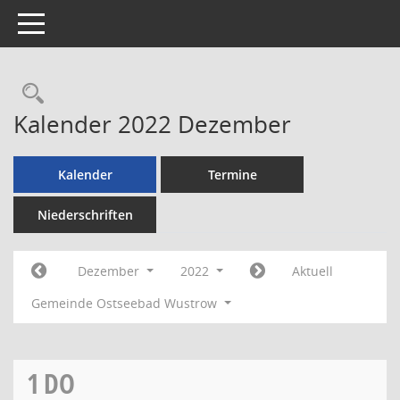
Toggle navigation
Rechercheauswahl
Kalender 2022 Dezember
Kalender
Termine
Niederschriften
Dezember
2022
Aktuell
Gemeinde Ostseebad Wustrow
1
DO