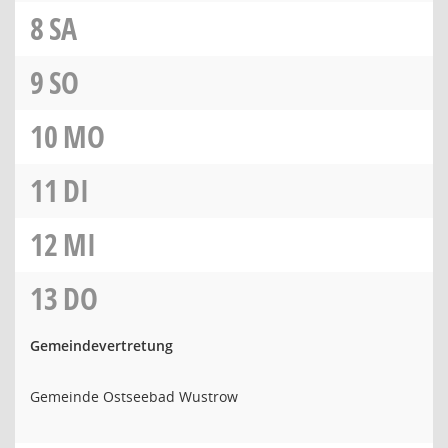
8
SA
9
SO
10
MO
11
DI
12
MI
13
DO
Gemeindevertretung
Gemeinde Ostseebad Wustrow