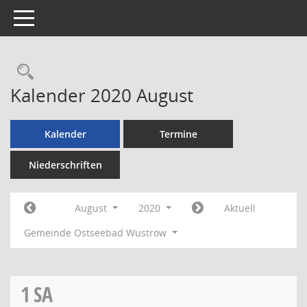
Toggle navigation
Rechercheauswahl
Kalender 2020 August
Kalender
Termine
Niederschriften
August
2020
Aktuell
Gemeinde Ostseebad Wustrow
1
SA