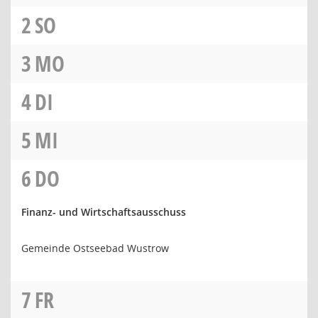
2
SO
3
MO
4
DI
5
MI
6
DO
Finanz- und Wirtschaftsausschuss
Gemeinde Ostseebad Wustrow
7
FR