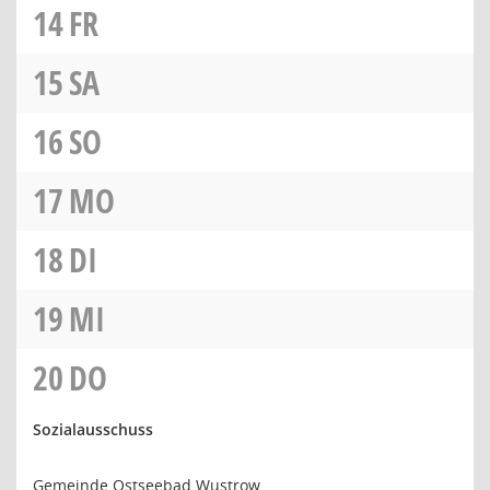
14
FR
15
SA
16
SO
17
MO
18
DI
19
MI
20
DO
Sozialausschuss
Gemeinde Ostseebad Wustrow