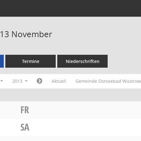
013 November
Termine
Niederschriften
2013
Aktuell
Gemeinde Ostseebad Wustro
FR
SA