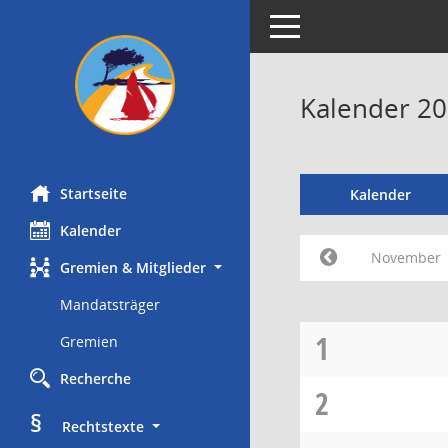
Toggle navigation
Kalender 2
Startseite
Kalender
Kalender
November
Gremien & Mitglieder
Mandatsträger
1
Gremien
Recherche
2
§
     Rechtstexte