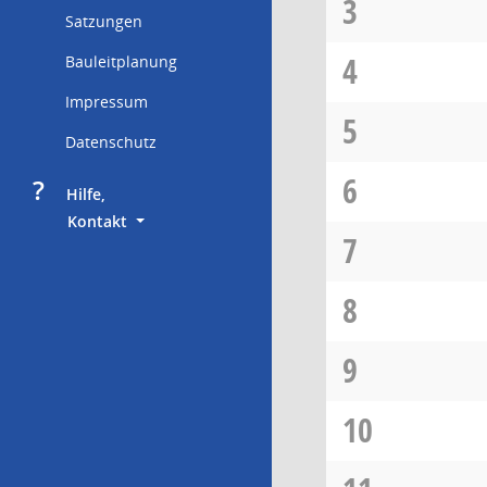
3
Satzungen
4
Bauleitplanung
Impressum
5
Datenschutz
6
?
     Hilfe,
        Kontakt
7
8
9
10