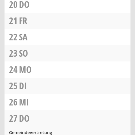
20
DO
21
FR
22
SA
23
SO
24
MO
25
DI
26
MI
27
DO
Gemeindevertretung