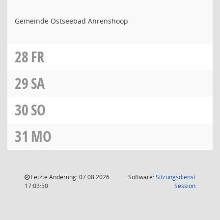
Gemeinde Ostseebad Ahrenshoop
28
FR
29
SA
30
SO
31
MO
Letzte Änderung: 07.08.2026
Software:
Sitzungsdienst
(Wird in
17:03:50
Session