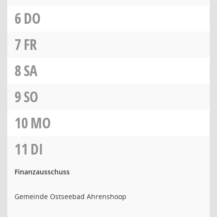
6
DO
7
FR
8
SA
9
SO
10
MO
11
DI
Finanzausschuss
Gemeinde Ostseebad Ahrenshoop