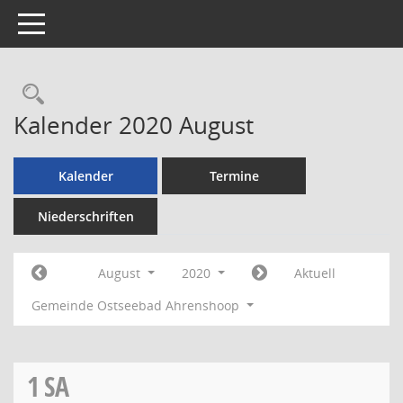
Toggle navigation
Rechercheauswahl
Kalender 2020 August
Kalender
Termine
Niederschriften
August
2020
Aktuell
Gemeinde Ostseebad Ahrenshoop
1
SA