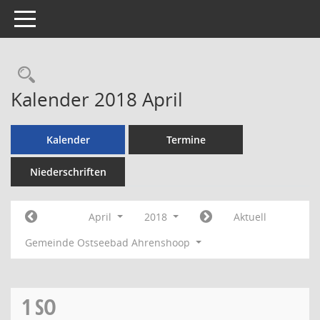
Toggle navigation
Rechercheauswahl
Kalender 2018 April
Kalender
Termine
Niederschriften
April
2018
Aktuell
Gemeinde Ostseebad Ahrenshoop
1
SO