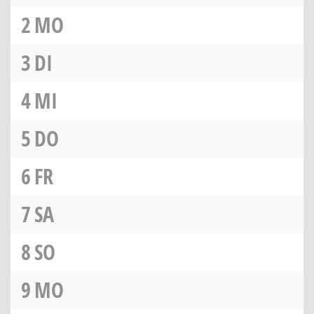
2
MO
3
DI
4
MI
5
DO
6
FR
7
SA
8
SO
9
MO