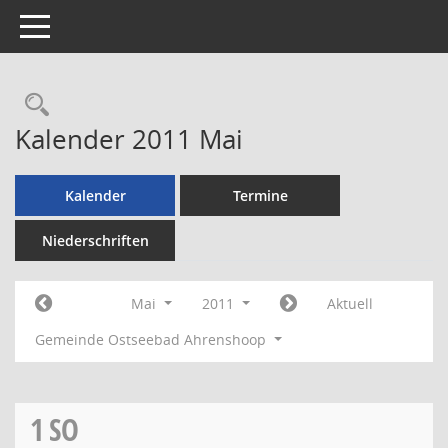
Toggle navigation
Rechercheauswahl
Kalender 2011 Mai
Kalender
Termine
Niederschriften
Mai
2011
Aktuell
Gemeinde Ostseebad Ahrenshoop
1
SO