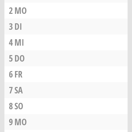
2
MO
3
DI
4
MI
5
DO
6
FR
7
SA
8
SO
9
MO