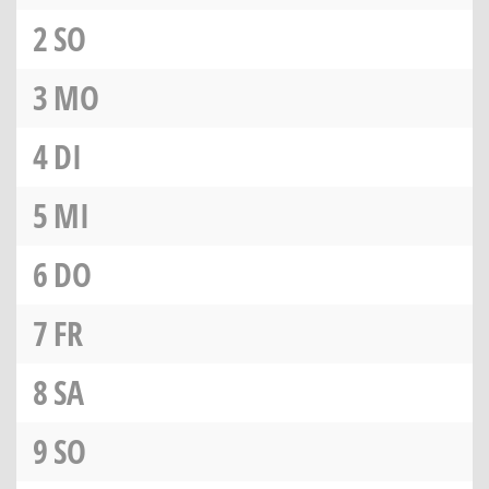
2
SO
3
MO
4
DI
5
MI
6
DO
7
FR
8
SA
9
SO