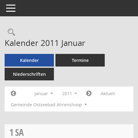
Toggle navigation
Rechercheauswahl
Kalender 2011 Januar
Kalender
Termine
Niederschriften
Januar
2011
Aktuell
Gemeinde Ostseebad Ahrenshoop
1
SA