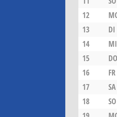
11
SO
12
M
13
DI
14
MI
15
D
16
FR
17
SA
18
SO
19
M