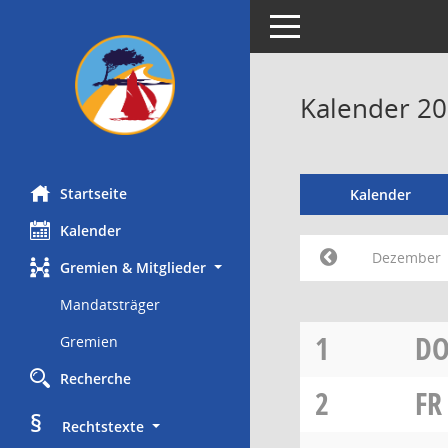
Toggle navigation
Kalender 2
Startseite
Kalender
Kalender
Dezember
Gremien & Mitglieder
Mandatsträger
1
D
Gremien
Recherche
2
FR
§
     Rechtstexte