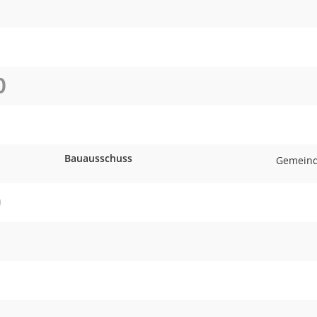
O
Bauausschuss
Gemeind
O