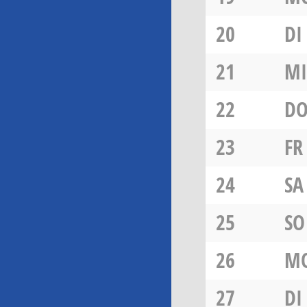
20
DI
21
MI
22
D
23
FR
24
SA
25
SO
26
M
27
DI