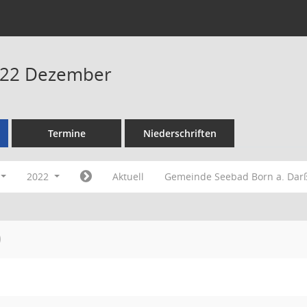
022 Dezember
Termine
Niederschriften
2022
Aktuell
Gemeinde Seebad Born a. Da
O