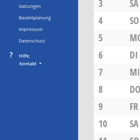
3
SA
Satzungen
4
SO
Bauleitplanung
Impressum
5
M
Datenschutz
6
DI
?
     Hilfe,
        Kontakt
7
MI
8
D
9
FR
10
SA