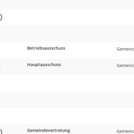
O
Betriebsausschuss
Gemeind
O
Hauptausschuss
Gemeind
O
Gemeindevertretung
Gemeind