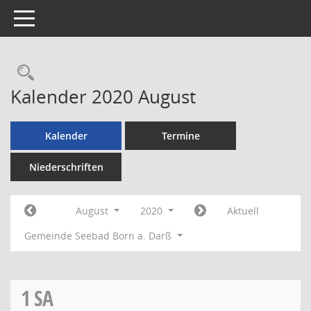
Toggle navigation
Rechercheauswahl
Kalender 2020 August
Kalender
Termine
Niederschriften
August
2020
Aktuell
Gemeinde Seebad Born a. Darß
1
SA