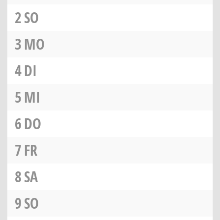
2
SO
3
MO
4
DI
5
MI
6
DO
7
FR
8
SA
9
SO