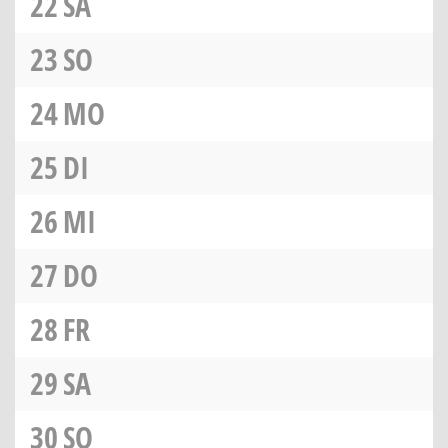
22
SA
23
SO
24
MO
25
DI
26
MI
27
DO
28
FR
29
SA
30
SO