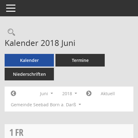
Toggle navigation
Rechercheauswahl
Kalender 2018 Juni
Kalender
Termine
Niederschriften
Juni
2018
Aktuell
Gemeinde Seebad Born a. Darß
1
FR