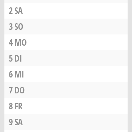
2
SA
3
SO
4
MO
5
DI
6
MI
7
DO
8
FR
9
SA