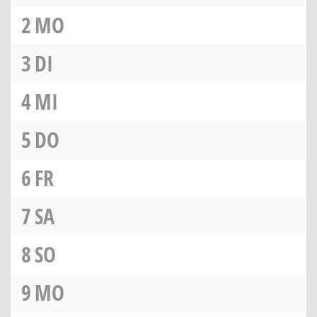
2
MO
3
DI
4
MI
5
DO
6
FR
7
SA
8
SO
9
MO