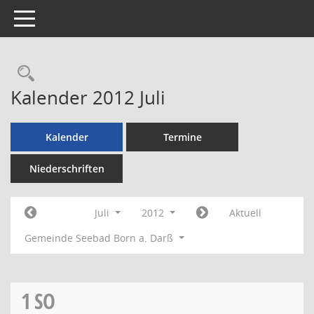
Toggle navigation
Rechercheauswahl
Kalender 2012 Juli
Kalender
Termine
Niederschriften
Juli
2012
Aktuell
Gemeinde Seebad Born a. Darß
1
SO