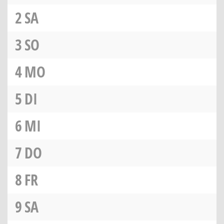
2
SA
3
SO
4
MO
5
DI
6
MI
7
DO
8
FR
9
SA