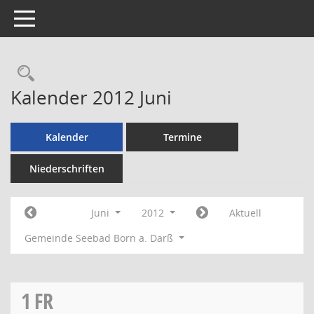
Toggle navigation
Rechercheauswahl
Kalender 2012 Juni
Kalender
Termine
Niederschriften
Juni
2012
Aktuell
Gemeinde Seebad Born a. Darß
1
FR