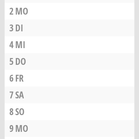
2
MO
3
DI
4
MI
5
DO
6
FR
7
SA
8
SO
9
MO