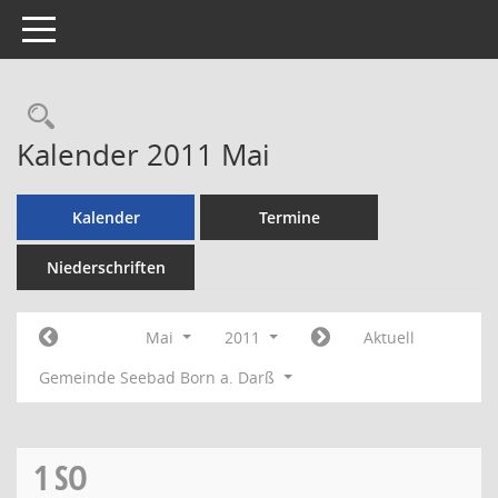
Toggle navigation
Rechercheauswahl
Kalender 2011 Mai
Kalender
Termine
Niederschriften
Mai
2011
Aktuell
Gemeinde Seebad Born a. Darß
1
SO