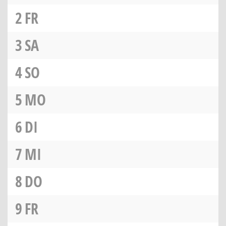
2
FR
3
SA
4
SO
5
MO
6
DI
7
MI
8
DO
9
FR