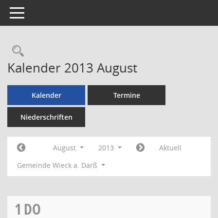
Toggle navigation
Rechercheauswahl
Kalender 2013 August
Kalender
Termine
Niederschriften
August
2013
Aktuell
Gemeinde Wieck a. Darß
1
DO