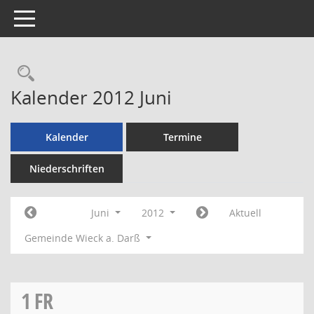
Toggle navigation
Rechercheauswahl
Kalender 2012 Juni
Kalender
Termine
Niederschriften
Juni
2012
Aktuell
Gemeinde Wieck a. Darß
1
FR