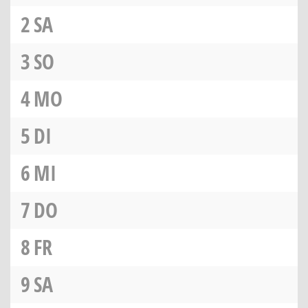
2
SA
3
SO
4
MO
5
DI
6
MI
7
DO
8
FR
9
SA