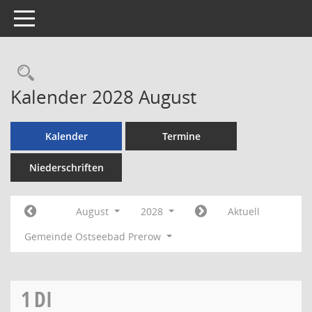
Toggle navigation
Rechercheauswahl
Kalender 2028 August
Kalender
Termine
Niederschriften
August
2028
Aktuell
Gemeinde Ostseebad Prerow
1
DI