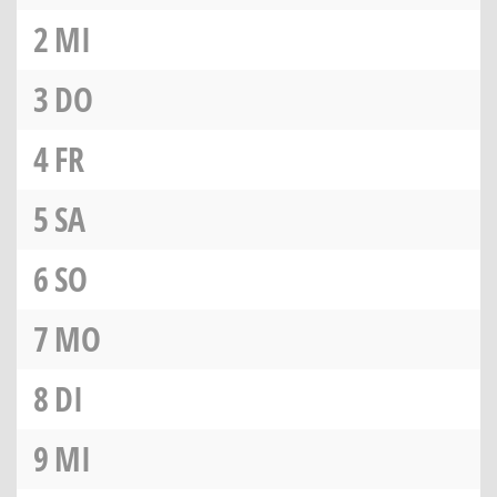
2
MI
3
DO
4
FR
5
SA
6
SO
7
MO
8
DI
9
MI