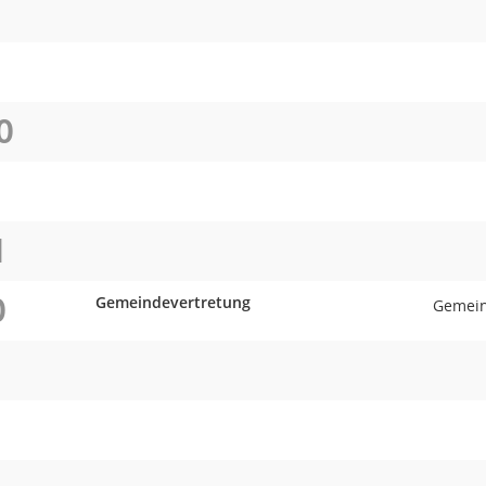
O
O
I
O
Gemeindevertretung
Gemein