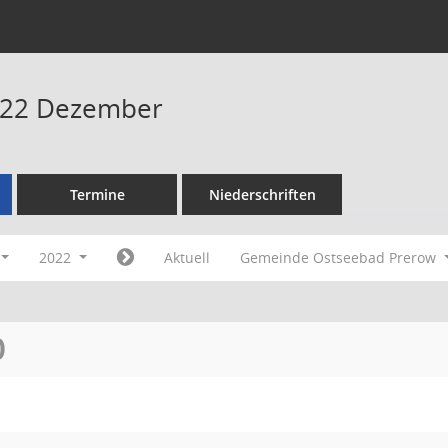
022 Dezember
Termine
Niederschriften
2022
Aktuell
Gemeinde Ostseebad Prerow
O