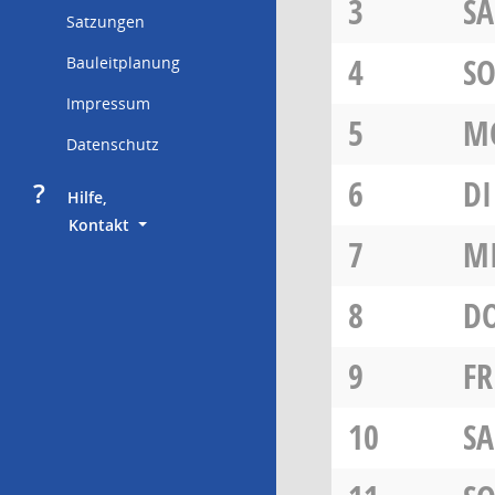
3
SA
Satzungen
4
S
Bauleitplanung
Impressum
5
M
Datenschutz
6
DI
?
     Hilfe,
        Kontakt
7
M
8
D
9
FR
10
SA