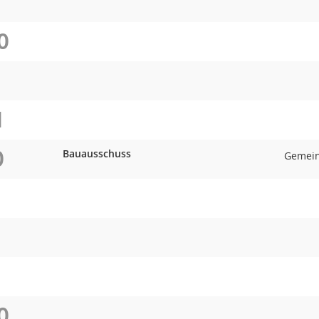
O
O
I
O
Bauausschuss
Gemein
O
O