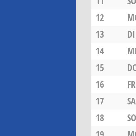
11
S
12
M
13
DI
14
M
15
D
16
FR
17
SA
18
S
19
M