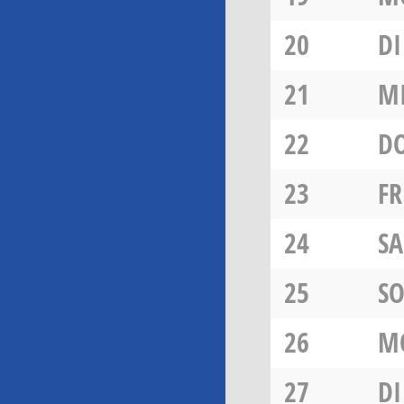
20
DI
21
M
22
D
23
FR
24
SA
25
S
26
M
27
DI