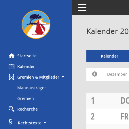
Toggle navigation
Kalender 2
Startseite
Kalender
Kalender
Dezember
Gremien & Mitglieder
Mandatsträger
1
D
Gremien
Recherche
2
FR
§
     Rechtstexte