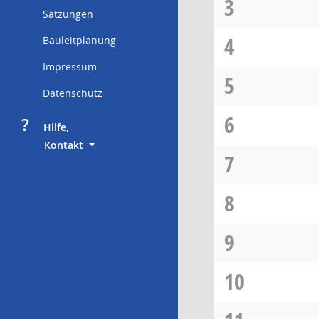
3
Satzungen
4
Bauleitplanung
Impressum
5
Datenschutz
6
?
     Hilfe,
        Kontakt
7
8
9
10