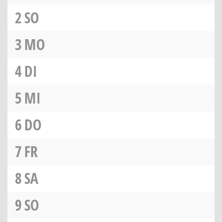
2
SO
3
MO
4
DI
5
MI
6
DO
7
FR
8
SA
9
SO