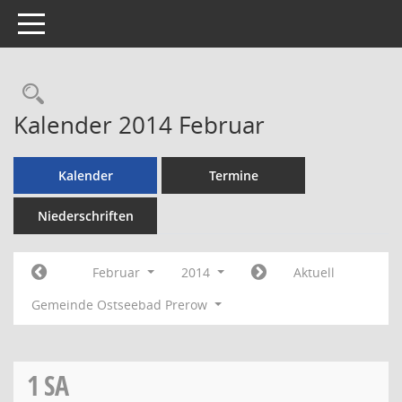
Toggle navigation
Rechercheauswahl
Kalender 2014 Februar
Kalender
Termine
Niederschriften
Februar
2014
Aktuell
Gemeinde Ostseebad Prerow
1
SA