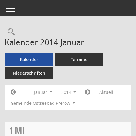
Toggle navigation
Rechercheauswahl
Kalender 2014 Januar
Kalender
Termine
Niederschriften
Januar
2014
Aktuell
Gemeinde Ostseebad Prerow
1
MI