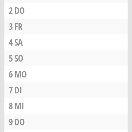
2
DO
3
FR
4
SA
5
SO
6
MO
7
DI
8
MI
9
DO