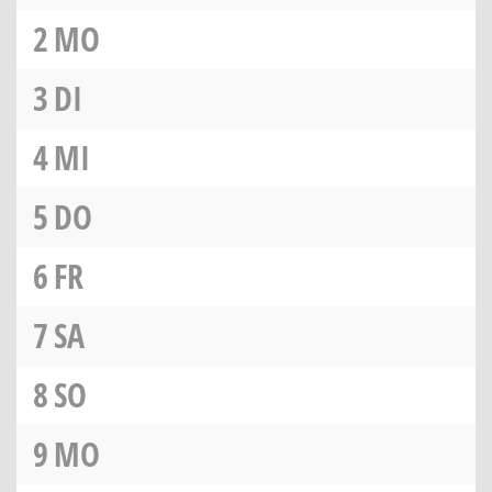
2
MO
3
DI
4
MI
5
DO
6
FR
7
SA
8
SO
9
MO