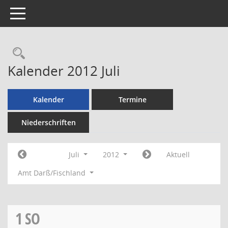
Toggle navigation
Rechercheauswahl
Kalender 2012 Juli
Kalender
Termine
Niederschriften
Juli
2012
Aktuell
Amt Darß/Fischland
1
SO