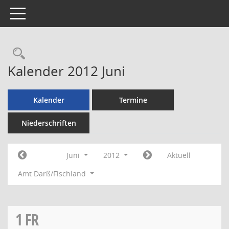
Toggle navigation
Rechercheauswahl
Kalender 2012 Juni
Kalender
Termine
Niederschriften
Juni
2012
Aktuell
Amt Darß/Fischland
1
FR