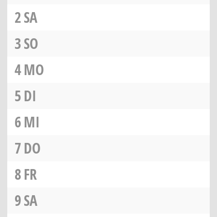
2
SA
3
SO
4
MO
5
DI
6
MI
7
DO
8
FR
9
SA