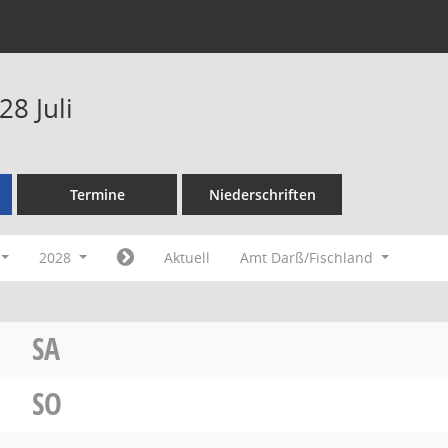
8 Juli
Termine
Niederschriften
2028
Aktuell
Amt Darß/Fischland
SA
SO