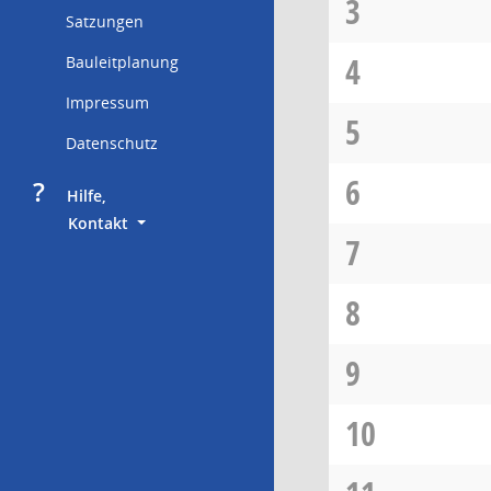
3
Satzungen
4
Bauleitplanung
Impressum
5
Datenschutz
6
?
     Hilfe,
        Kontakt
7
8
9
10