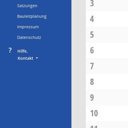
3
Satzungen
4
Bauleitplanung
Impressum
5
Datenschutz
6
?
     Hilfe,
        Kontakt
7
8
9
10