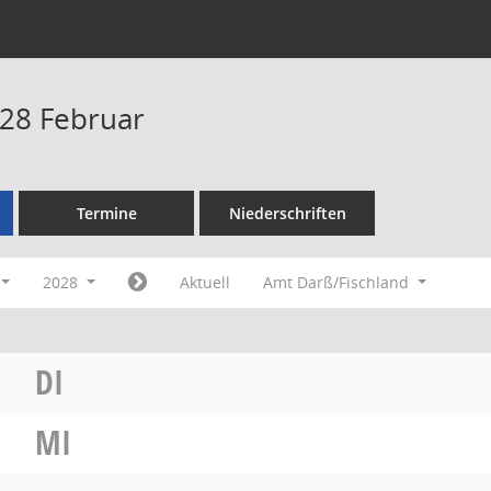
28 Februar
Termine
Niederschriften
2028
Aktuell
Amt Darß/Fischland
DI
MI