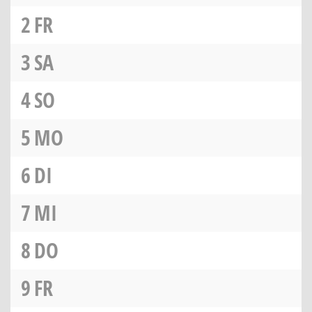
2
FR
3
SA
4
SO
5
MO
6
DI
7
MI
8
DO
9
FR