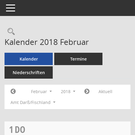
Toggle navigation
Rechercheauswahl
Kalender 2018 Februar
Kalender
Termine
Niederschriften
Februar
2018
Aktuell
Amt Darß/Fischland
1
DO