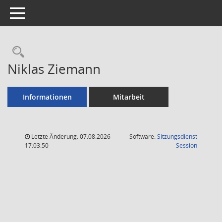
Toggle navigation
Rechercheauswahl
Niklas Ziemann
Informationen
Mitarbeit
Letzte Änderung: 07.08.2026
Software:
Sitzungsdienst
(Wird in
17:03:50
Session