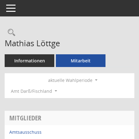
Toggle navigation
Rechercheauswahl
Mathias Löttge
Informationen
Mitarbeit
aktuelle Wahlperiode
Amt Darß/Fischland
MITGLIEDER
Amtsausschuss