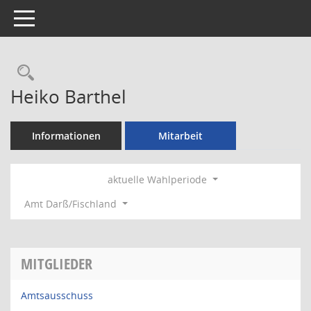
Toggle navigation
Rechercheauswahl
Heiko Barthel
Informationen
Mitarbeit
aktuelle Wahlperiode
Amt Darß/Fischland
MITGLIEDER
Amtsausschuss