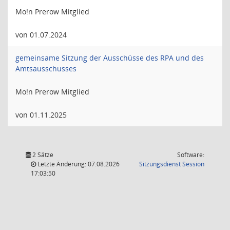
Mo!n Prerow Mitglied
von 01.07.2024
gemeinsame Sitzung der Ausschüsse des RPA und des
Amtsausschusses
Mo!n Prerow Mitglied
von 01.11.2025
2 Sätze
Software:
(Wird in
Letzte Änderung: 07.08.2026
Sitzungsdienst
Session
17:03:50