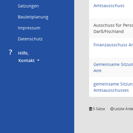
Amtsausschuss
Satzungen
Bauleitplanung
Ausschuss für Pers
Impressum
Darß/Fischland
Datenschutz
Finanzausschuss A
?
     Hilfe,
        Kontakt
Gemeinsame Sitzung
Amt
gemeinsame Sitzun
Amtsausschusses
5 Sätze
Letzte Ände