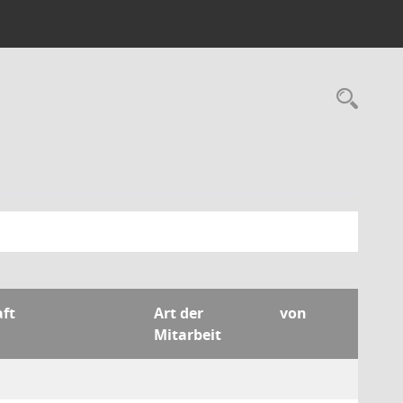
Rec
aft
Art der
von
Mitarbeit