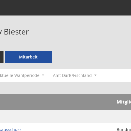
v Biester
Mitarbeit
ktuelle Wahlperiode
Amt Darß/Fischland
Mitgl
sausschuss
Bündni