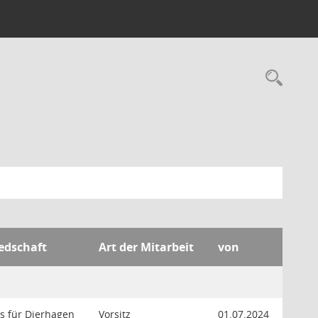
Rec
iedschaft
Art der Mitarbeit
von
s für Dierhagen
Vorsitz
01.07.2024