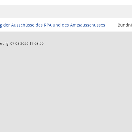
g der Ausschüsse des RPA und des Amtsausschusses
Bündni
rung: 07.08.2026 17:03:50